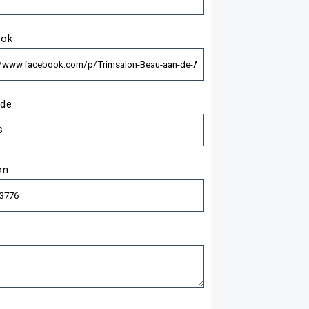
ook
de
on