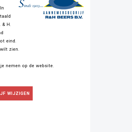
In
taald
. & H.
nd
ot eind.
ilt zien.
jkje nemen op de website.
JF WIJZIGEN